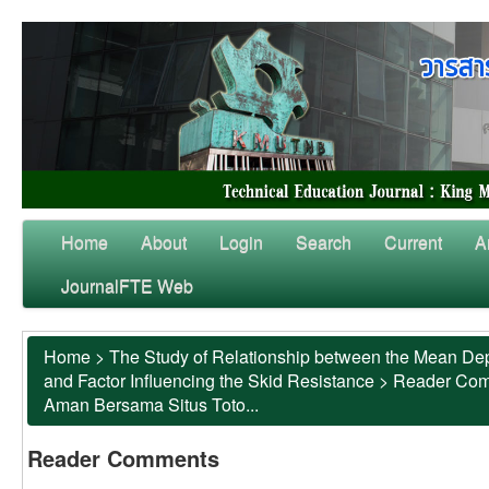
Home
About
Login
Search
Current
A
JournalFTE Web
Home
>
The Study of Relationship between the Mean Dep
and Factor Influencing the Skid Resistance
>
Reader Co
Aman Bersama Situs Toto...
Reader Comments