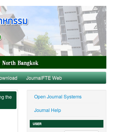
ownload
JournalFTE Web
Open Journal Systems
ng the
Journal Help
USER