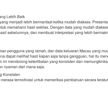
ng Lebih Baik
ang menjadi lebih bermanfaat ketika mudah diakses. Presenta
ntuk memahami hasil sekilas. Dengan data yang mudah diakses
asil sebelumnya, dan membuat interpretasi yang lebih bermak
alaman pengguna yang ramah, dan data keluaran Macau yang mu
na dapat melihat hasil kapan saja tanpa gangguan, hal itu me
an ini mendorong keterlibatan yang konsisten dan memungkink
an nyaman dari mana saja.
g Konsisten
merasa termotivasi untuk memeriksa pembaruan secara teratur