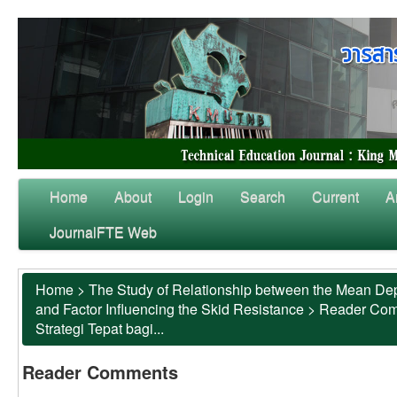
Home
About
Login
Search
Current
A
JournalFTE Web
Home
>
The Study of Relationship between the Mean Dep
and Factor Influencing the Skid Resistance
>
Reader Co
Strategi Tepat bagi...
Reader Comments