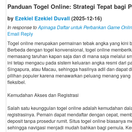
Panduan Togel Online: Strategi Tepat bagi 
by
Ezekiel Ezekiel Duvall
(2025-12-16)
In response to
Apinaga Daftar untuk Perbankan Game Onli
Email Reply
Togel online merupakan permainan tebak angka yang kini bis
Berbeda dengan togel konvensional, togel online member
memasang taruhan kapan saja dan di mana saja melalui s
ini tetap mengacu pada sistem keluaran angka resmi dari pa
Singapura, atau Macau, sehingga hasilnya adil dan dapat d
pilihan populer karena menawarkan peluang menang yang
fleksibel.
Kemudahan Akses dan Registrasi
Salah satu keunggulan togel online adalah kemudahan dal
registrasinya. Pemain dapat mendaftar dengan cepat, mem
deposit tanpa prosedur rumit. Situs togel online biasanya m
sehingga navigasi menjadi mudah bahkan bagi pemula. K