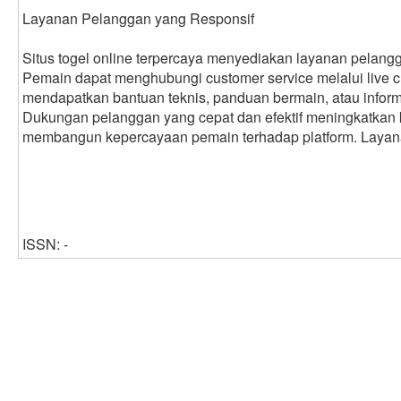
Layanan Pelanggan yang Responsif
Situs togel online terpercaya menyediakan layanan pelangg
Pemain dapat menghubungi customer service melalui live ch
mendapatkan bantuan teknis, panduan bermain, atau inform
Dukungan pelanggan yang cepat dan efektif meningkatka
membangun kepercayaan pemain terhadap platform. Layan
ISSN: -