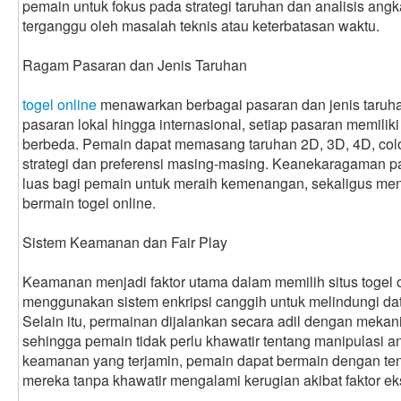
pemain untuk fokus pada strategi taruhan dan analisis ang
terganggu oleh masalah teknis atau keterbatasan waktu.
Ragam Pasaran dan Jenis Taruhan
togel online
menawarkan berbagai pasaran dan jenis taruhan
pasaran lokal hingga internasional, setiap pasaran memiliki
berbeda. Pemain dapat memasang taruhan 2D, 3D, 4D, colo
strategi dan preferensi masing-masing. Keanekaragaman p
luas bagi pemain untuk meraih kemenangan, sekaligus me
bermain togel online.
Sistem Keamanan dan Fair Play
Keamanan menjadi faktor utama dalam memilih situs togel o
menggunakan sistem enkripsi canggih untuk melindungi dat
Selain itu, permainan dijalankan secara adil dengan mekani
sehingga pemain tidak perlu khawatir tentang manipulasi 
keamanan yang terjamin, pemain dapat bermain dengan ten
mereka tanpa khawatir mengalami kerugian akibat faktor eks