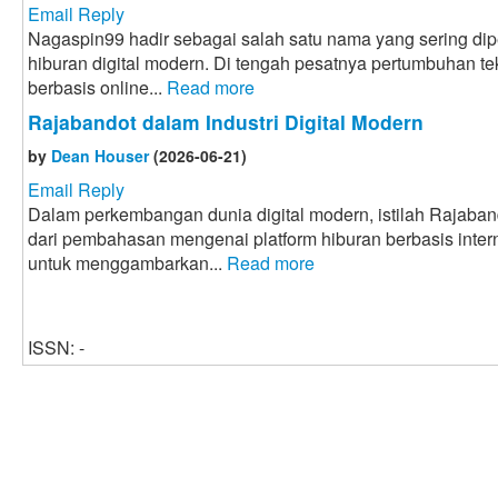
Email Reply
Nagaspin99 hadir sebagai salah satu nama yang sering d
hiburan digital modern. Di tengah pesatnya pertumbuhan tek
berbasis online...
Read more
Rajabandot dalam Industri Digital Modern
by
Dean Houser
(2026-06-21)
Email Reply
Dalam perkembangan dunia digital modern, istilah Rajaban
dari pembahasan mengenai platform hiburan berbasis intern
untuk menggambarkan...
Read more
ISSN: -