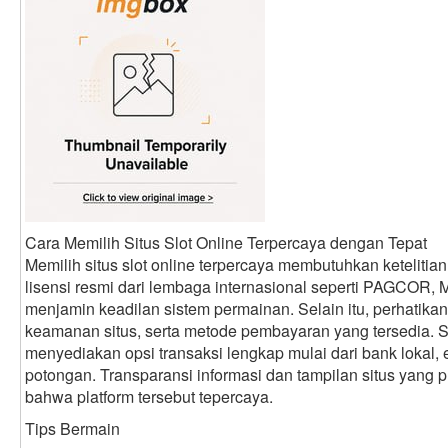
Cara Memilih Situs Slot Online Terpercaya dengan Tepat
Memilih situs slot online terpercaya membutuhkan keteliti
lisensi resmi dari lembaga internasional seperti PAGCOR,
menjamin keadilan sistem permainan. Selain itu, perhatikan
keamanan situs, serta metode pembayaran yang tersedia. S
menyediakan opsi transaksi lengkap mulai dari bank lokal, 
potongan. Transparansi informasi dan tampilan situs yang p
bahwa platform tersebut tepercaya.
Tips Bermain