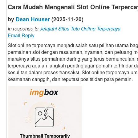
Cara Mudah Mengenali Slot Online Terperca
by
Dean Houser
(2025-11-20)
In response to
Jelajahi Situs Toto Online Terpercaya
Email Reply
Slot online terpercaya menjadi salah satu pilihan utama ba
permainan slot dengan rasa aman, nyaman, dan peluang me
maraknya situs permainan daring yang terus bermunculan, 
terpercaya adalah langkah penting agar pemain terhindar d
kesulitan dalam proses transaksi. Slot online terpercaya um
keamanan canggih, dan reputasi positif dari para pemain.