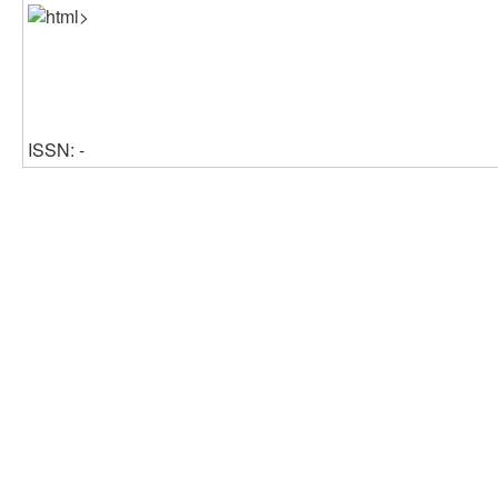
ISSN: -