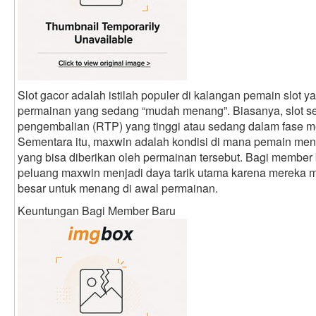
Slot gacor adalah istilah populer di kalangan pemain slo
permainan yang sedang “mudah menang”. Biasanya, slot sepe
pengembalian (RTP) yang tinggi atau sedang dalam fase
Sementara itu, maxwin adalah kondisi di mana pemain 
yang bisa diberikan oleh permainan tersebut. Bagi member 
peluang maxwin menjadi daya tarik utama karena mereka m
besar untuk menang di awal permainan.
Keuntungan Bagi Member Baru