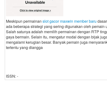
Meskipun permainan
slot gacor maxwin member baru
dasar
ada beberapa strategi yang sering digunakan oleh pemain
Salah satunya adalah memilih permainan dengan RTP tinggi
gaya bermain. Selain itu, mengatur modal dengan bijak jug
mengalami kerugian besar. Banyak pemain juga menyarank
tertentu yang diangga
ISSN: -