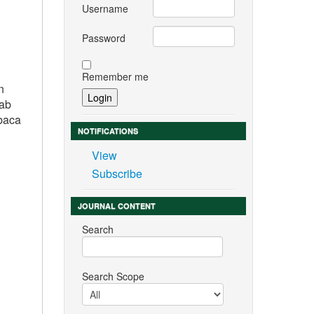
Username
Password
Remember me
n
wab
mbaca
NOTIFICATIONS
View
Subscribe
JOURNAL CONTENT
Search
Search Scope