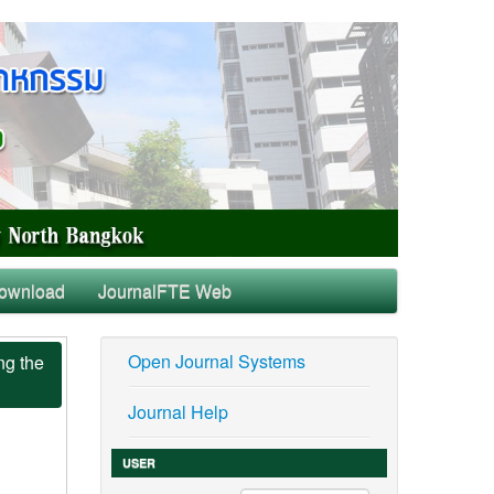
ownload
JournalFTE Web
Open Journal Systems
ng the
Journal Help
USER