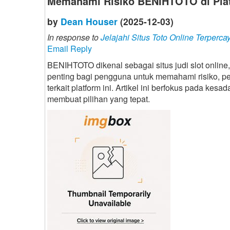
Memahami Risiko BENIHTOTO di Plat
by
Dean Houser
(2025-12-03)
In response to
Jelajahi Situs Toto Online Terperca
Email Reply
BENIHTOTO dikenal sebagai situs judi slot online
penting bagi pengguna untuk memahami risiko, 
terkait platform ini. Artikel ini berfokus pada k
membuat pilihan yang tepat.