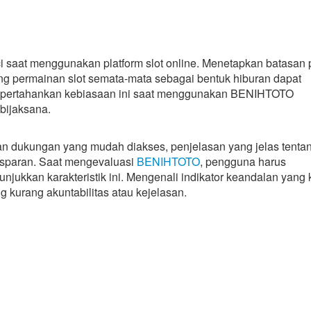
i saat menggunakan platform slot online. Menetapkan batasan p
 permainan slot semata-mata sebagai bentuk hiburan dapat
empertahankan kebiasaan ini saat menggunakan BENIHTOTO
bijaksana.
an dukungan yang mudah diakses, penjelasan yang jelas tenta
nsparan. Saat mengevaluasi
BENIHTOTO
, pengguna harus
ukkan karakteristik ini. Mengenali indikator keandalan yang 
kurang akuntabilitas atau kejelasan.