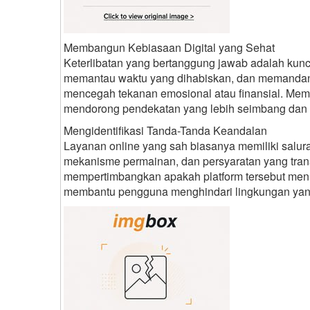
Membangun Kebiasaan Digital yang Sehat
Keterlibatan yang bertanggung jawab adalah kunc
memantau waktu yang dihabiskan, dan memandang
mencegah tekanan emosional atau finansial. M
mendorong pendekatan yang lebih seimbang dan 
Mengidentifikasi Tanda-Tanda Keandalan
Layanan online yang sah biasanya memiliki salur
mekanisme permainan, dan persyaratan yang tra
mempertimbangkan apakah platform tersebut menunj
membantu pengguna menghindari lingkungan yang 