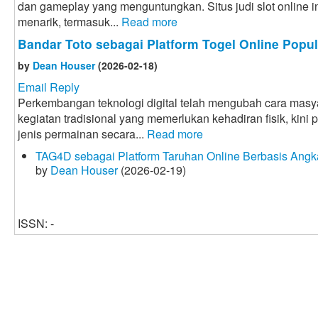
dan gameplay yang menguntungkan. Situs judi slot online 
menarik, termasuk...
Read more
Bandar Toto sebagai Platform Togel Online Popu
by
Dean Houser
(2026-02-18)
Email Reply
Perkembangan teknologi digital telah mengubah cara masy
kegiatan tradisional yang memerlukan kehadiran fisik, kin
jenis permainan secara...
Read more
TAG4D sebagai Platform Taruhan Online Berbasis Angk
by
Dean Houser
(2026-02-19)
ISSN: -