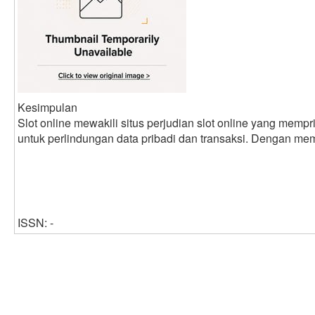
Kesimpulan
Slot online mewakili situs perjudian slot online yang mem
untuk perlindungan data pribadi dan transaksi. Dengan mem
ISSN: -