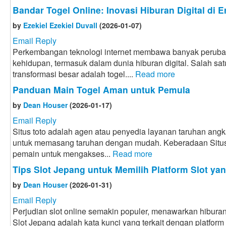
Bandar Togel Online: Inovasi Hiburan Digital di E
by
Ezekiel Ezekiel Duvall
(2026-01-07)
Email Reply
Perkembangan teknologi internet membawa banyak peruba
kehidupan, termasuk dalam dunia hiburan digital. Salah s
transformasi besar adalah togel....
Read more
Panduan Main Togel Aman untuk Pemula
by
Dean Houser
(2026-01-17)
Email Reply
Situs toto adalah agen atau penyedia layanan taruhan an
untuk memasang taruhan dengan mudah. Keberadaan Situ
pemain untuk mengakses...
Read more
Tips Slot Jepang untuk Memilih Platform Slot ya
by
Dean Houser
(2026-01-31)
Email Reply
Perjudian slot online semakin populer, menawarkan hibura
Slot Jepang adalah kata kunci yang terkait dengan platfo