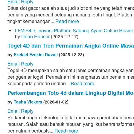
Email Reply
Situs slot gacor adalah situs judi slot online yang telah me
pemain yang mencari peluang menang lebih tinggi. Platfor
tingkat kemenangan...
Read more
LEVIS4D, Inovasi Platform Sabung Ayam Online Resmi
by
Dean Houser
(2025-12-17)
Togel 4D dan Tren Permainan Angka Online Masa
by
Ezekiel Ezekiel Duvall
(2025-12-23)
Email Reply
Togel 4D merupakan salah satu jenis permainan angka yan
penggemar togel. Permainan ini mengharuskan pemain men
keluar pada periode undian...
Read more
Perkembangan Toto 4d dalam Lingkup Digital Mo
by
Tasha Vickers
(2026-01-02)
Email Reply
Perkembangan teknologi digital membawa perubahan besa
hiburan. Salah satu bentuk hiburan yang ikut bertransforma
permainan berbasis...
Read more