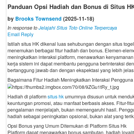
Panduan Opsi Hadiah dan Bonus di Situs H
by
Brooks Townsend
(2025-11-18)
In response to
Jelajahi Situs Toto Online Terpercaya
Email Reply
Istilah situs HK dikenal luas sehubungan dengan situs toge
menemukan berbagai fitur hadiah dan bonus. Elemen-eleme
meningkatkan interaksi platform, menawarkan kenyamanan 
kerja sistem ini dapat membantu pengguna berinteraksi den
bertanggung jawab dan dengan ekspektasi yang lebih jelas
Bagaimana Fitur Hadiah Meningkatkan Interaksi Pengguna
Hadiah di platform
situs hk
umumnya disusun untuk menduku
keuntungan promosi, atau manfaat berbasis akses. Fitur-fitu
pengalaman menjelajah, bukan memengaruhi hasil. Peng
hadiah sebagai peningkatan opsional, bukan alat yang terika
Opsi Bonus yang Umum Ditemukan di Platform Situs Hk
Platform dapat menawarkan bonus sambutan, hadiah loyalit