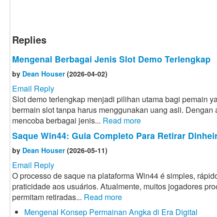
Replies
Mengenal Berbagai Jenis Slot Demo Terlengkap
by
Dean Houser
(2026-04-02)
Email Reply
Slot demo terlengkap menjadi pilihan utama bagi pemain 
bermain slot tanpa harus menggunakan uang asli. Dengan ad
mencoba berbagai jenis...
Read more
Saque Win44: Guia Completo Para Retirar Dinhe
by
Dean Houser
(2026-05-11)
Email Reply
O processo de saque na plataforma Win44 é simples, rápido
praticidade aos usuários. Atualmente, muitos jogadores pr
permitam retiradas...
Read more
Mengenal Konsep Permainan Angka di Era Digital