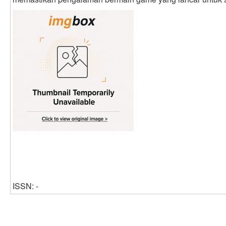
ISSN: -