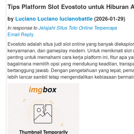
Tips Platform Slot Evostoto untuk Hiburan
by
Luciano Luciano lucianobattle
(2026-01-29)
In response to
Jelajahi Situs Toto Online Terpercaya
Email Reply
Evostoto adalah situs judi slot online yang banyak dieksplo
kenyamanan, dan gameplay modern. Untuk menikmati slot o
penting untuk memahami cara kerja platform ini, fitur apa y
bagaimana memilih opsi yang mendukung keadilan, transp
bertanggung jawab. Dengan pengetahuan yang tepat, pema
lebih lancar sambil tetap mengendalikan kebiasaan bermai