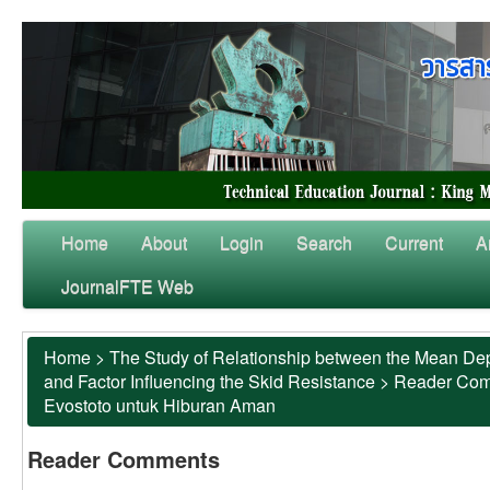
Home
About
Login
Search
Current
A
JournalFTE Web
Home
>
The Study of Relationship between the Mean Dep
and Factor Influencing the Skid Resistance
>
Reader Co
Evostoto untuk Hiburan Aman
Reader Comments