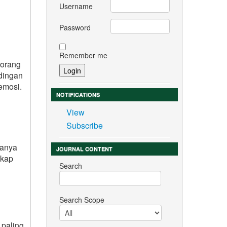
Username
Password
Remember me
 orang
dingan
emosi.
NOTIFICATIONS
View
Subscribe
uanya
JOURNAL CONTENT
gkap
Search
Search Scope
 paling