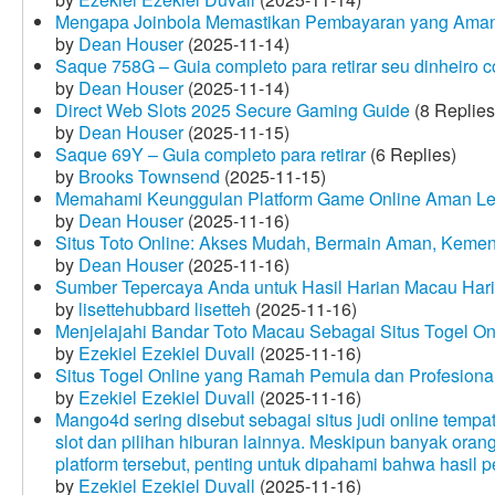
Mengapa Joinbola Memastikan Pembayaran yang Aman
by
Dean Houser
(2025-11-14)
Saque 758G – Guia completo para retirar seu dinheiro 
by
Dean Houser
(2025-11-14)
Direct Web Slots 2025 Secure Gaming Guide
(8 Replies
by
Dean Houser
(2025-11-15)
Saque 69Y – Guia completo para retirar
(6 Replies)
by
Brooks Townsend
(2025-11-15)
Memahami Keunggulan Platform Game Online Aman Le
by
Dean Houser
(2025-11-16)
Situs Toto Online: Akses Mudah, Bermain Aman, Keme
by
Dean Houser
(2025-11-16)
Sumber Tepercaya Anda untuk Hasil Harian Macau Hari 
by
lisettehubbard lisetteh
(2025-11-16)
Menjelajahi Bandar Toto Macau Sebagai Situs Togel On
by
Ezekiel Ezekiel Duvall
(2025-11-16)
Situs Togel Online yang Ramah Pemula dan Profesiona
by
Ezekiel Ezekiel Duvall
(2025-11-16)
Mango4d sering disebut sebagai situs judi online temp
slot dan pilihan hiburan lainnya. Meskipun banyak oran
platform tersebut, penting untuk dipahami bahwa hasil 
by
Ezekiel Ezekiel Duvall
(2025-11-16)