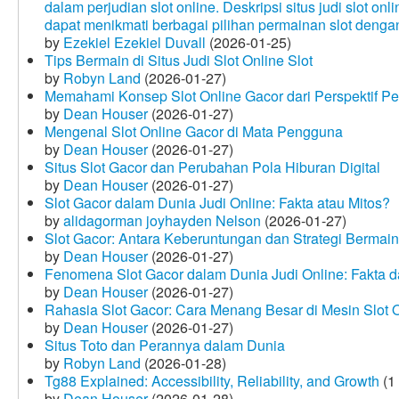
dalam perjudian slot online. Deskripsi situs judi slot o
dapat menikmati berbagai pilihan permainan slot dengan
by
Ezekiel Ezekiel Duvall
(2026-01-25)
Tips Bermain di Situs Judi Slot Online Slot
by
Robyn Land
(2026-01-27)
Memahami Konsep Slot Online Gacor dari Perspektif P
by
Dean Houser
(2026-01-27)
Mengenal Slot Online Gacor di Mata Pengguna
by
Dean Houser
(2026-01-27)
Situs Slot Gacor dan Perubahan Pola Hiburan Digital
by
Dean Houser
(2026-01-27)
Slot Gacor dalam Dunia Judi Online: Fakta atau Mitos?
by
alidagorman joyhayden Nelson
(2026-01-27)
Slot Gacor: Antara Keberuntungan dan Strategi Bermain
by
Dean Houser
(2026-01-27)
Fenomena Slot Gacor dalam Dunia Judi Online: Fakta d
by
Dean Houser
(2026-01-27)
Rahasia Slot Gacor: Cara Menang Besar di Mesin Slot 
by
Dean Houser
(2026-01-27)
Situs Toto dan Perannya dalam Dunia
by
Robyn Land
(2026-01-28)
Tg88 Explained: Accessibility, Reliability, and Growth
(1
by
Dean Houser
(2026-01-28)