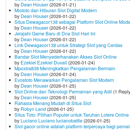
by
Dean Houser
(2026-01-21)
Miototo dan Hiburan Slot Digital Modern
by
Dean Houser
(2026-01-22)
Situs Dewagacor138 sebagai Platform Slot Online Mod
by
Dean Houser
(2026-01-22)
Jelajahi Game Baru di Dna Slot Hari Ini
by
Dean Houser
(2026-01-22)
Link Dewagacor138 untuk Strategi Slot yang Cerdas
by
Dean Houser
(2026-01-22)
Bandar Slot Menyederhanakan Akses Slot Online
by
Ezekiel Ezekiel Duvall
(2026-01-24)
Mpoxtra838 Meningkatkan Pengalaman Bermain
by
Dean Houser
(2026-01-24)
Evostoto Menawarkan Pengalaman Slot Modern
by
Dean Houser
(2026-01-25)
Slot Online dan Teknologi Permainan yang Adil
(1 Reply
by
Dean Houser
(2026-01-25)
Rahasia Menang Mudah di Situs Slot
by
Robyn Land
(2026-01-25)
Situs Toto: Pilihan Populer untuk Taruhan Lotere Online
by
Luciano Luciano lucianobattle
(2026-01-25)
Slot gacor online adalah platform terpercaya bagi pem