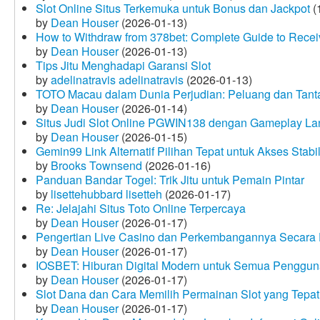
Slot Online Situs Terkemuka untuk Bonus dan Jackpot
(
by
Dean Houser
(2026-01-13)
How to Withdraw from 378bet: Complete Guide to Receiv
by
Dean Houser
(2026-01-13)
Tips Jitu Menghadapi Garansi Slot
by
adelinatravis adelinatravis
(2026-01-13)
TOTO Macau dalam Dunia Perjudian: Peluang dan Tanta
by
Dean Houser
(2026-01-14)
Situs Judi Slot Online PGWIN138 dengan Gameplay La
by
Dean Houser
(2026-01-15)
Gemin99 Link Alternatif Pilihan Tepat untuk Akses Stabi
by
Brooks Townsend
(2026-01-16)
Panduan Bandar Togel: Trik Jitu untuk Pemain Pintar
by
lisettehubbard lisetteh
(2026-01-17)
Re: Jelajahi Situs Toto Online Terpercaya
by
Dean Houser
(2026-01-17)
Pengertian Live Casino dan Perkembangannya Secara D
by
Dean Houser
(2026-01-17)
IOSBET: Hiburan Digital Modern untuk Semua Penggu
by
Dean Houser
(2026-01-17)
Slot Dana dan Cara Memilih Permainan Slot yang Tepat
by
Dean Houser
(2026-01-17)