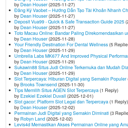
by
Dean Houser
(2025-11-27)
Đăng Ký Vaobet – Hướng Dẫn Tạo Tài Khoản Nhanh C
by
Dean Houser
(2025-11-27)
Deposit Vua99 - Quick & Safe Transaction Guide 2025
(
by
Dean Houser
(2025-11-27)
Toto Macau Online: Bandar Paling Direkomendasikan u
by
Dean Houser
(2025-11-28)
Your Friendly Destination For Dental Wellness
(5 Replie
by
Dean Houser
(2025-11-29)
Umbrella Labs MK677 And Improved Physical Perform
by
Dean Houser
(2025-11-29)
Sukawin88 Situs Judi Online Terkemuka dan Mudah Di
by
Dean Houser
(2025-11-29)
Slot Terpercaya: Hiburan Digital yang Semakin Populer
by
Brooks Townsend
(2025-11-30)
Tips Memilih Situs AGEN Slot Terpercaya
(1 Reply)
by
Ezekiel Ezekiel Duvall
(2025-12-01)
Slot gacor: Platform Slot Legal dan Terpercaya
(1 Reply)
by
Dean Houser
(2025-12-02)
Permainan Judi Digital yang Semakin Diminati
(3 Repli
by
Robyn Land
(2025-12-02)
Levis4d Memastikan Akses Permainan Online yang Am