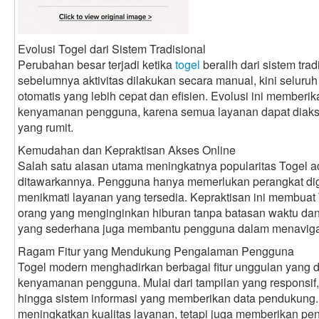
Evolusi Togel dari Sistem Tradisional
Perubahan besar terjadi ketika
togel
beralih dari sistem trad
sebelumnya aktivitas dilakukan secara manual, kini seluruh
otomatis yang lebih cepat dan efisien. Evolusi ini memberi
kenyamanan pengguna, karena semua layanan dapat diakse
yang rumit.
Kemudahan dan Kepraktisan Akses Online
Salah satu alasan utama meningkatnya popularitas Togel
ditawarkannya. Pengguna hanya memerlukan perangkat digit
menikmati layanan yang tersedia. Kepraktisan ini membuat 
orang yang menginginkan hiburan tanpa batasan waktu dan t
yang sederhana juga membantu pengguna dalam menavigas
Ragam Fitur yang Mendukung Pengalaman Pengguna
Togel modern menghadirkan berbagai fitur unggulan yang 
kenyamanan pengguna. Mulai dari tampilan yang responsif
hingga sistem informasi yang memberikan data pendukung. Fit
meningkatkan kualitas layanan, tetapi juga memberikan pen