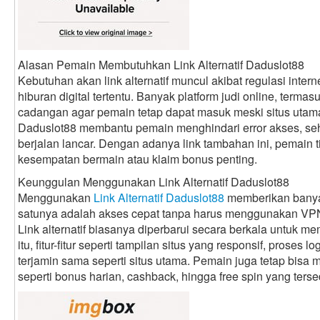
Alasan Pemain Membutuhkan Link Alternatif Daduslot88
Kebutuhan akan link alternatif muncul akibat regulasi inter
hiburan digital tertentu. Banyak platform judi online, term
cadangan agar pemain tetap dapat masuk meski situs utama s
Daduslot88 membantu pemain menghindari error akses, se
berjalan lancar. Dengan adanya link tambahan ini, pemain t
kesempatan bermain atau klaim bonus penting.
Keunggulan Menggunakan Link Alternatif Daduslot88
Menggunakan
Link Alternatif Daduslot88
memberikan banya
satunya adalah akses cepat tanpa harus menggunakan VPN 
Link alternatif biasanya diperbarui secara berkala untuk me
itu, fitur-fitur seperti tampilan situs yang responsif, prose
terjamin sama seperti situs utama. Pemain juga tetap bisa
seperti bonus harian, cashback, hingga free spin yang terse