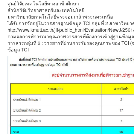
[7] ประพรรธน์ พละชีวะ. (2550).
การนําเสนอรูปแบบ
ศูนย์วิจัยเทคโนโลยีทางอาชีวศึกษา
สำนักวิจัยวิทยาศาสตร์และเทคโนโลยี
การสอนแบบผสมผสานด้วยการเรียนรู้ร่วมกัน
มหาวิทยาลัยเทคโนโลยีพระจอมเกล้าพระนครเหนือ
ในโครงงานวิทยาศาสตร์สําหรับการฝึกแก้ปัญหา
ได้รับการจัดอยู่ในวารสารฐานข้อมูล TCI กลุ่มที่ 2 สาขาวิท
http://www.kmutt.ac.th/jif/public_html/Evaluation/NewJ/256
ของนักเรียนชั้นมัธยมศึกษาปีที่
1.
ตามผลการพิจารณาคุณภาพวารสารที่ต้องการเข้าสู่ฐานข้อมูล 
วิทยานิพนธ์ปริญญาครุศาสตรมหาบัณฑิต สาขาวิชา
วารสารกลุ่มที่ 2 : วารสารที่ผ่านการรับรองคุณภาพของ TCI (
ข้อมูล TCI
โสตทัศนศึกษา, จุฬาลงกรณ์มหาวิทยาลัย.
[8] Johnson, K.. McHugo, C. and Hall. T.
Analysing the efficacy of blended learning
using Technology Enhanced Learning
(TEL)and m-Learning delivery technologies
(Online)http://wwwascilite.org.au/conferences
/ sydney06/procceding/pdf papers/p?3.pdf. 3 July 2018.
[9] ภคชาติ พุทธิปกรณ์. (2550). “
การพัฒนาบทเรียน
คอมพิวเตอร์มัลติมีเดีย เรื่อง การออกแบบกราฟิก