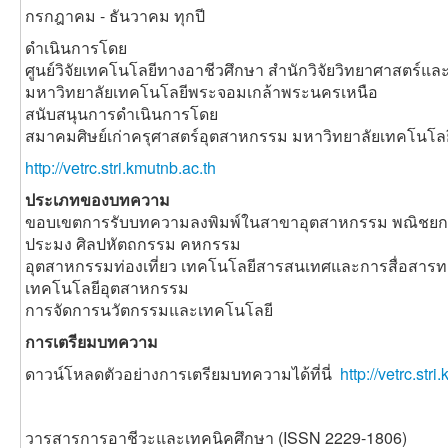
2556
. กรุงเทพมหานคร
กรกฎาคม - ธันวาคม ทุกปี
[3] สำนักงานเลขาธิการสภาการศึกษา. (2560).
ดำเนินการโดย
ศูนย์วิจัยเทคโนโลยีทางอาชีวศึกษา สำนักวิจัยวิทยาศาสตร์แ
แผนการศึกษาแห่งชาติ
2
. พิมพ์ครั้งที่ 1 มีนาคม
มหาวิทยาลัยเทคโนโลยีพระจอมเกล้าพระนครเหนือ
2550. กรุงเทพมหานคร: บริษัท พริกหวานกราฟิก
สนับสนุนการดำเนินการโดย
จำกัด.
สมาคมศิษย์เก่าครุศาสตร์อุตสาหกรรม มหาวิทยาลัยเทคโนโ
[4] วรพจน์ วงค์กิจรุ่งเรือง. (2554).
http://vetrc.stri.kmutnb.ac.th
ทักษะแห่งอนาคต
ใหม่.การศึกษาเพื่อศตวรรตที่21
ประเภทของบทความ
.
ขอบเขตการรับบทความลงพิมพ์ในสาขาอุตสาหกรรม พณิชยกร
กรุงเทพมหานคร: โอเพ่นเวิลต์ส.
ประมง ศิลปหัตถกรรม คหกรรม
[5] ภาสกร เรืองรอง. (2557).
เทคโนโลยีการศึกษากับครู
อุตสาหกรรมท่องเที่ยว เทคโนโลยีสารสนเทศและการสื่อสาร
เทคโนโลยีอุตสาหกรรม
ไทยในศตวรรษที่
21
. วารสารปัญญาภิวัฒน์ ปีที่ 5
การจัดการนวัตกรรมและเทคโนโลยี
ฉบับพิเศษ สาขามนุษยศาสตร์และสังคมศาสตร์.
การเตรียมบทความ
[6] ปรัชญนันท์ นิลสุข. (2558).
The 21st Century
ดาวน์โหลดตัวอย่างการเตรียมบทความได้ที่นี่
http://vetrc.st
teacher (ครูอาชีวะแห่งศตวรรษที่ 21)
.
กรุงเทพมหานคร: ฐานการพิมพ์.
วารสารการอาชีวะและเทคนิคศึกษา (ISSN 2229-1806)