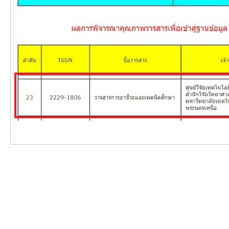
สำหรับนักเรียน ช่วงชั้นที่
4.
” สารนิพนธ์ปริญญา
มหาบัณฑิต สาขาเทคโนโลยีการศึกษา บัณฑิต
วิทยาลัย มหาวิทยาลัย ศรีนครินทรวิโรฒ
[10] ธวัชชัย ก้านศรีรัตน์. (2559).
การสร้างไอเดีย
สำหรับการออกแบบกราฟิก
. นวัตกรรมการเรียนรู้
ทางเทคโนโลยี
.
สาขาวิชาการพัฒนารูปแบบการฝึกอบรม, มหา
ธนบุรี.
[11] ภัทรา วยาจุต. (2550).
ผลการเรียนแบบผสมผสาน
และแบบใช้เว็บช่วย ที่มีผลต่อการทางการ
เรียนของนิสิตระดับปริญญาบัญฑิตจุฬาลงกรณ์
มหาวิยาลัย ที่มีบุคลิกต่างกัน
สาขาวิชาโสตทัศนศึกษา. ภาควิ
ศึกษา. คณะครุศาสตร์ จุฬาลงกรณ์มหาวิทยาลัย.
[12] วราภรณ์ สินถาวร, (2553).
การพัฒนารูปแบบการ
เรียนแบบผสมผสานแบบร่วมมือโดยใช้แหล่งข้อมูล
เป็นหลังในการเรียนรู้เพื่อพัฒนาการรู้สารสนเทศ