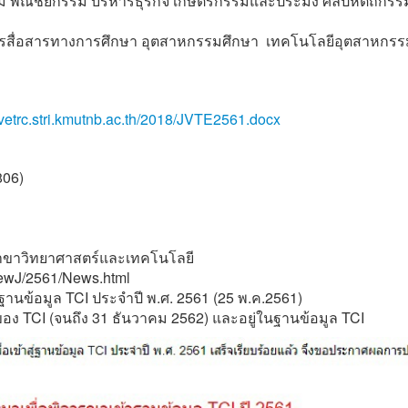
 พณิชยกรรม บริหารธุรกิจ เกษตรกรรมและประมง ศิลปหัตถกรร
ารสื่อสารทางการศึกษา อุตสาหกรรมศึกษา เทคโนโลยีอุตสาหกรร
//vetrc.stri.kmutnb.ac.th/2018/JVTE2561.docx
806)
2 สาขาวิทยาศาสตร์และเทคโนโลยี
/NewJ/2561/News.html
นข้อมูล TCI ประจำปี พ.ศ. 2561 (25 พ.ค.2561)
ของ TCI (จนถึง 31 ธันวาคม 2562) และอยู่ในฐานข้อมูล TCI