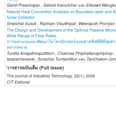
Samit Preechayan ,
Seksid Kamolchai และ
Ekkawit Wangk
Natural Heat Convection Analysis on Boundary layer and App
Solar Collector
Sriwichai Susuk ,
Rachain Visutthipat ,
Weerayuth Promjan
The Design and Development of the Optimal Passive Micr
Wide Range of Flow Rates
การออกแบบและพัฒนาไมโครมิกเซอร์แบบพาสซีฟที่ดีที่สุดสำห
หลากหลาย
Tuntita Arrayathiraputtitorn ,
Chalinee Phiphattanaphiphop ,
Issarachevavat ,
Surachai Tumtavitikul และ
Tavichakon Jo
วารสารฉบับเต็ม (Full Issue)
The journal of Industrial Technology, 22(1), 2026
CIT Editorial