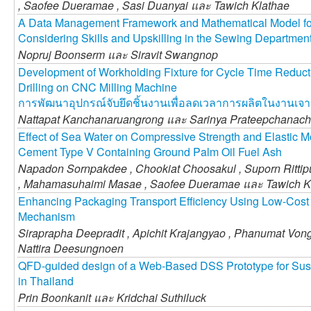
,
Saofee Dueramae ,
Sasi Duanyai และ
Tawich Klathae
A Data Management Framework and Mathematical Model for
Considering Skills and Upskilling in the Sewing Department
Nopruj Boonserm และ
Siravit Swangnop
Development of Workholding Fixture for Cycle Time Reduct
Drilling on CNC Milling Machine
การพัฒนาอุปกรณ์จับยึดชิ้นงานเพื่อลดเวลาการผลิตในงานเจาะล
Nattapat Kanchanaruangrong และ
Sarinya Prateepchanach
Effect of Sea Water on Compressive Strength and Elastic M
Cement Type V Containing Ground Palm Oil Fuel Ash
Napadon Sornpakdee ,
Chookiat Choosakul ,
Suporn Ritti
,
Mahamasuhaimi Masae ,
Saofee Dueramae และ
Tawich K
Enhancing Packaging Transport Efficiency Using Low-Cost
Mechanism
Siraprapha Deepradit ,
Apichit Krajangyao ,
Phanumat Vong
Nattira Deesungnoen
QFD-guided design of a Web-Based DSS Prototype for Su
in Thailand
Prin Boonkanit และ
Kridchai Suthiluck