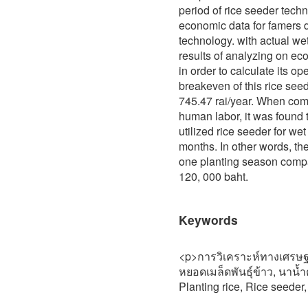
period of rice seeder tech
economic data for famers d
technology. with actual we
results of analyzing on e
in order to calculate its op
breakeven of this rice see
745.47 rai/year. When com
human labor, it was found 
utilized rice seeder for w
months. In other words, t
one planting season compar
120, 000 baht.
Keywords
<p>การวิเคราะห์ทางเศรษฐศา
หยอดเมล็ดพันธุ์ข้าว, นาน้
Planting rice, Rice seeder