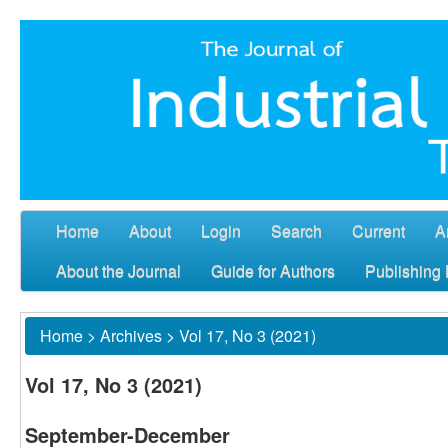
Home
About
Login
Search
Current
A
About the Journal
Guide for Authors
Publishing 
Home
>
Archives
>
Vol 17, No 3 (2021)
Vol 17, No 3 (2021)
September-December