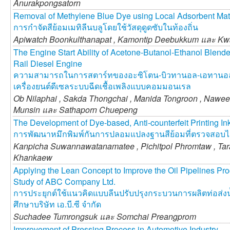
Anurakpongsatorn
Removal of Methylene Blue Dye using Local Adsorbent Mat
การกำจัดสีย้อมเมทิลีนบลูโดยใช้วัสดุดูดซับในท้องถิ่น
Apiwatch Boonkulthanapat ,
Kamontip Deebukkum และ
Kw
The Engine Start Ability of Acetone-Butanol-Ethanol Blend
Rail Diesel Engine
ความสามารถในการสตาร์ทของอะซิโตน-บิวทานอล-เอทานอลผส
เครื่องยนต์ดีเซลระบบฉีดเชื้อเพลิงแบบคอมมอนเรล
Ob Nilaphai ,
Sakda Thongchai ,
Manida Tongroon ,
Nawee
Munsin และ
Sathaporn Chuepeng
The Development of Dye-based, Anti-counterfeit Printing I
การพัฒนาหมึกพิมพ์กันการปลอมแปลงฐานสีย้อมที่ตรวจสอบไ
Kanpicha Suwannawatanamatee ,
Pichitpol Phromtaw ,
Tar
Khankaew
Applying the Lean Concept to Improve the Oil Pipelines Pro
Study of ABC Company Ltd.
การประยุกต์ใช้แนวคิดแบบลีนปรับปรุงกระบวนการผลิตท่อส่งน
ศึกษาบริษัท เอ.บี.ซี จำกัด
Suchadee Tumrongsuk และ
Somchai Preangprom
Improvement of Pressing Process in Automotive Industry