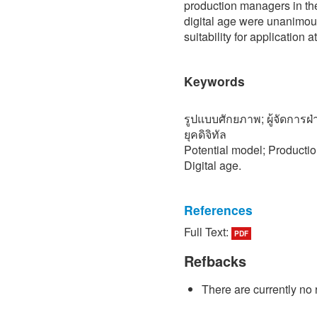
production managers in the
digital age were unanimous
suitability for application a
Keywords
รูปแบบศักยภาพ; ผู้จัดการ
ยุคดิจิทัล
Potential model; Producti
Digital age.
References
Full Text:
PDF
[1] Meesomkarn, K. (2022)
Technician Competency Mo
Refbacks
Supervisor in the Digital E
of Business and Human R
There are currently no 
University of Technology N