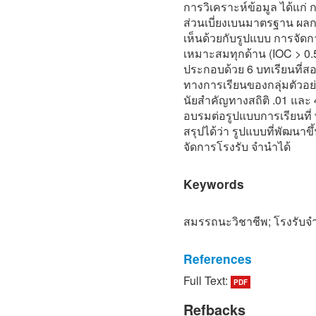
การวิเคราะห์ข้อมูล ได้แก่ ก
ส่วนเบี่ยงเบนมาตรฐาน ผลการ
เห็นด้วยกับรูปแบบ การจัดก
เหมาะสมทุกด้าน (IOC > 0.5)
ประกอบด้วย 6 บทเรียนที่
ทางการเรียนของกลุ่มตัวอย่า
นัยสําคัญทางสถิติ .01 และ
อบรมต่อรูปแบบการเรียนที่ 
สรุปได้ว่า รูปแบบที่พัฒนา
จัดการโรงรับ จํานําได้
Keywords
สมรรถนะวิชาชีพ; โรงรับจํ
References
Full Text:
PDF
[1] Sukanya Ratsameechot
management tool". Producti
Refbacks