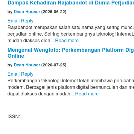
Dampak Kehadiran Rajabandot di Dunia Perjudian
by
Dean Houser
(2026-06-22)
Email Reply
Rajabandot merupakan salah satu nama yang sering mun
perjudian online. Seiring berkembangnya teknologi internet
mudah diakses oleh...
Read more
Mengenal Wengtoto: Perkembangan Platform Digit
Online
by
Dean Houser
(2026-07-25)
Email Reply
Perkembangan teknologi internet telah membawa perubah
modern. Berbagai jenis platform digital bermunculan dan
dapat diakses dengan mudah...
Read more
ISSN: -