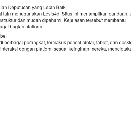
lan Keputusan yang Lebih Baik
t lain menggunakan Levis4d. Situs ini menampilkan panduan, d
erstruktur dan mudah dipahami. Kejelasan tersebut membantu
agai bagian platform.
bel
i berbagai perangkat, termasuk ponsel pintar, tablet, dan deskt
nteraksi dengan platform sesuai keinginan mereka, menciptak