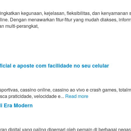
gkatkan kegunaan, kejelasan, fleksibilitas, dan kenyamanan 
nline. Dengan menawarkan fitur-fitur yang mudah diakses, infor
n multi-perangkat,
ficial e aposte com facilidade no seu celular
ortivas, cassino online, cassino ao vivo e crash games, total
sca praticidade, velocidade e...
Read more
i Era Modern
n digital yang paling digemari oleh pemain di berbagai negar