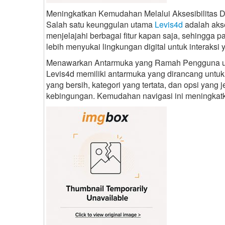
Meningkatkan Kemudahan Melalui Aksesibilitas Di
Salah satu keunggulan utama
Levis4d
adalah aks
menjelajahi berbagai fitur kapan saja, sehingga p
lebih menyukai lingkungan digital untuk interaksi 
Menawarkan Antarmuka yang Ramah Pengguna u
Levis4d memiliki antarmuka yang dirancang untuk
yang bersih, kategori yang tertata, dan opsi ya
kebingungan. Kemudahan navigasi ini meningkatk