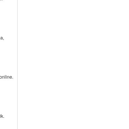
a,
online.
ik.