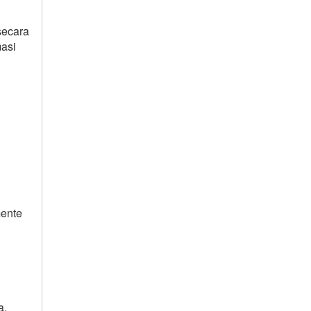
secara
masi
mente
a.