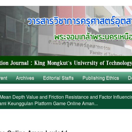
rent
Archives
Editorial Staffs
Publishing Ethics
D
Mean Depth Value and Friction Resistance and Factor Influenci
i Keunggulan Platform Game Online Aman...