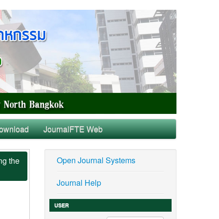
ownload
JournalFTE Web
Open Journal Systems
ng the
Journal Help
USER