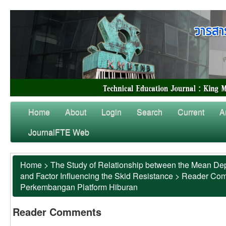
Home
About
Login
Search
Current
A
JournalFTE Web
Home
>
The Study of Relationship between the Mean Dep
and Factor Influencing the Skid Resistance
>
Reader Co
Perkembangan Platform Hiburan
Reader Comments