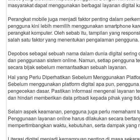
masyarakat dapat menggunakan berbagai layanan digital ka
Perangkat mobile juga menjadi faktor penting dalam perke
pengguna kini lebih memilih menggunakan smartphone kare
perangkat komputer. Oleh sebab itu, tampilan yang respon
salah satu faktor yang menentukan pengalaman pengguna.
Depobos sebagai sebuah nama dalam dunia digital sering
dan penggunaan sistem online. Namun, setiap pengguna te
secara bijak sebelum memanfaatkan sebuah layanan.
Hal yang Perlu Diperhatikan Sebelum Menggunakan Platfo
Sebelum menggunakan platform digital apa pun, penggun
pengecekan dasar. Pastikan informasi mengenai layanan ter
dan hindari memberikan data pribadi kepada pihak yang tid
Selain aspek keamanan, pengguna juga perlu memahami tu
Penggunaan layanan online harus dilakukan secara berta
mempertimbangkan waktu, kebutuhan, serta dampak yang mu
Literasi digital menjadi kemampuan penting di masa seka