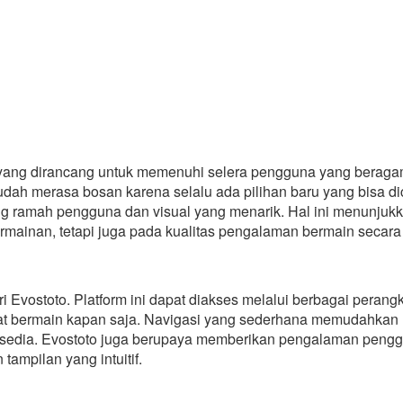
 yang dirancang untuk memenuhi selera pengguna yang beraga
dah merasa bosan karena selalu ada pilihan baru yang bisa di
g ramah pengguna dan visual yang menarik. Hal ini menunjuk
rmainan, tetapi juga pada kualitas pengalaman bermain secara
Evostoto. Platform ini dapat diakses melalui berbagai perangk
t bermain kapan saja. Navigasi yang sederhana memudahkan
tersedia. Evostoto juga berupaya memberikan pengalaman peng
ampilan yang intuitif.