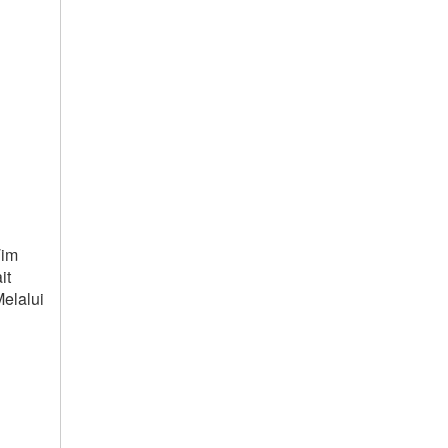
Tim
it
Melalui