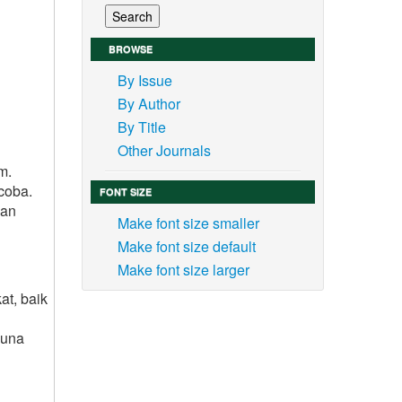
BROWSE
By Issue
By Author
By Title
Other Journals
m.
coba.
FONT SIZE
kan
Make font size smaller
Make font size default
Make font size larger
at, baik
guna