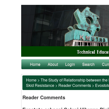
Home
About
Login
Search
Cur
Home
>
The Study of Relationship between the 
Skid Resistance
>
Reader Comments
>
Evostot
Reader Comments