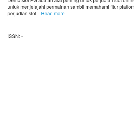
Demo slot PG adalah alat penting untuk perjudian slot onli
untuk menjelajahi permainan sambil memahami fitur platfo
perjudian slot...
Read more
ISSN: -