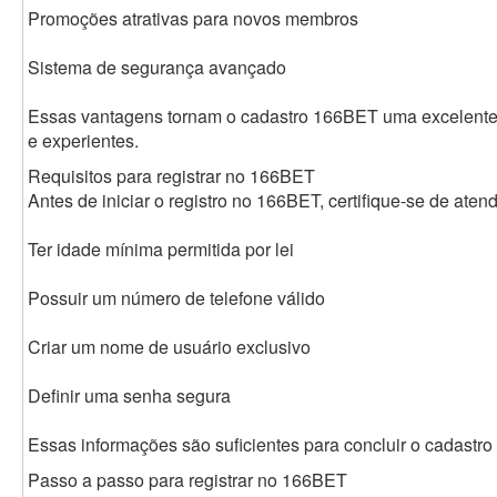
Promoções atrativas para novos membros
Sistema de segurança avançado
Essas vantagens tornam o cadastro 166BET uma excelente 
e experientes.
Requisitos para registrar no 166BET
Antes de iniciar o registro no 166BET, certifique-se de aten
Ter idade mínima permitida por lei
Possuir um número de telefone válido
Criar um nome de usuário exclusivo
Definir uma senha segura
Essas informações são suficientes para concluir o cadastro
Passo a passo para registrar no 166BET