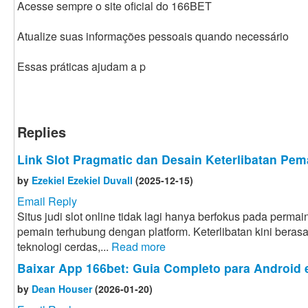
Acesse sempre o site oficial do 166BET
Atualize suas informações pessoais quando necessário
Essas práticas ajudam a p
Replies
Link Slot Pragmatic dan Desain Keterlibatan Pem
by
Ezekiel Ezekiel Duvall
(2025-12-15)
Email Reply
Situs judi slot online tidak lagi hanya berfokus pada perma
pemain terhubung dengan platform. Keterlibatan kini berasa
teknologi cerdas,...
Read more
Baixar App 166bet: Guia Completo para Android 
by
Dean Houser
(2026-01-20)