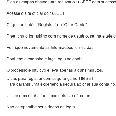
Siga as etapas abaixo para realizar o 166BET com sucesso
Acesse o site oficial do 166BET
Clique no botão “Registrar” ou “Criar Conta”
Preencha o formulário com nome de usuário, senha e telef
Verifique novamente as informações fornecidas
Confirme o cadastro e faça login na conta
O processo é intuitivo e leva apenas alguns minutos.
Dicas para registrar com segurança no 166BET
Para garantir uma experiência segura ao criar sua conta n
Utilize uma senha forte, com letras e números
Não compartilhe seus dados de login