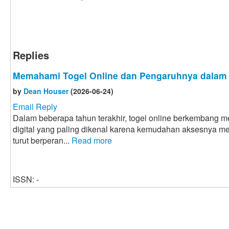
Replies
Memahami Togel Online dan Pengaruhnya dalam
by
Dean Houser
(2026-06-24)
Email Reply
Dalam beberapa tahun terakhir, togel online berkembang me
digital yang paling dikenal karena kemudahan aksesnya melal
turut berperan...
Read more
ISSN: -