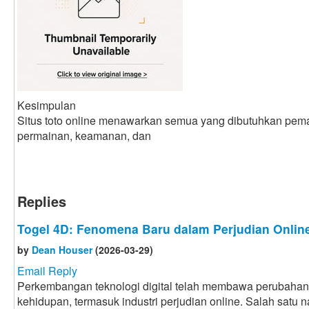
Kesimpulan
Situs toto online menawarkan semua yang dibutuhkan pem
permainan, keamanan, dan
Replies
Togel 4D: Fenomena Baru dalam Perjudian Onlin
by
Dean Houser
(2026-03-29)
Email Reply
Perkembangan teknologi digital telah membawa perubahan
kehidupan, termasuk industri perjudian online. Salah satu