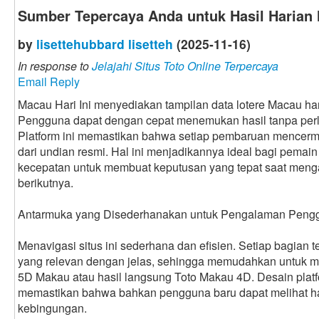
Sumber Tepercaya Anda untuk Hasil Harian 
by
lisettehubbard lisetteh
(2025-11-16)
In response to
Jelajahi Situs Toto Online Terpercaya
Email Reply
Macau Hari Ini menyediakan tampilan data lotere Macau hari 
Pengguna dapat dengan cepat menemukan hasil tanpa per
Platform ini memastikan bahwa setiap pembaruan mencermin
dari undian resmi. Hal ini menjadikannya ideal bagi pema
kecepatan untuk membuat keputusan yang tepat saat menga
berikutnya.
Antarmuka yang Disederhanakan untuk Pengalaman Pengg
Menavigasi situs ini sederhana dan efisien. Setiap bagian te
yang relevan dengan jelas, sehingga memudahkan untuk me
5D Makau atau hasil langsung Toto Makau 4D. Desain platfor
memastikan bahwa bahkan pengguna baru dapat melihat hasi
kebingungan.