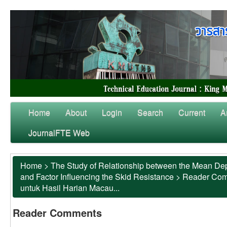
Home
About
Login
Search
Current
A
JournalFTE Web
Home
>
The Study of Relationship between the Mean Dep
and Factor Influencing the Skid Resistance
>
Reader Co
untuk Hasil Harian Macau...
Reader Comments