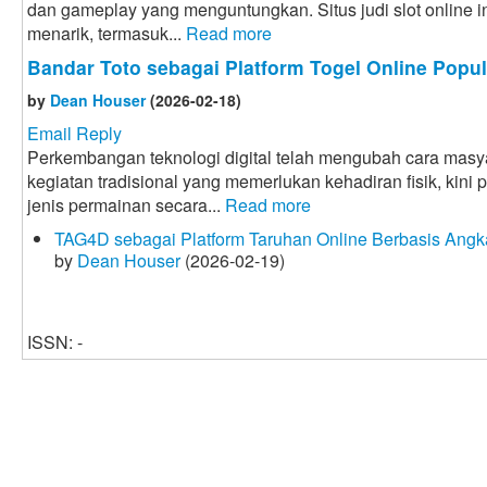
dan gameplay yang menguntungkan. Situs judi slot online 
menarik, termasuk...
Read more
Bandar Toto sebagai Platform Togel Online Popu
by
Dean Houser
(2026-02-18)
Email Reply
Perkembangan teknologi digital telah mengubah cara masy
kegiatan tradisional yang memerlukan kehadiran fisik, kin
jenis permainan secara...
Read more
TAG4D sebagai Platform Taruhan Online Berbasis Angk
by
Dean Houser
(2026-02-19)
ISSN: -