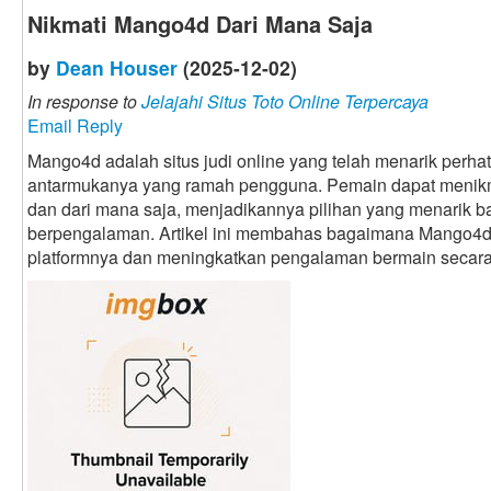
Nikmati Mango4d Dari Mana Saja
by
Dean Houser
(2025-12-02)
In response to
Jelajahi Situs Toto Online Terpercaya
Email Reply
Mango4d adalah situs judi online yang telah menarik perhat
antarmukanya yang ramah pengguna. Pemain dapat menikm
dan dari mana saja, menjadikannya pilihan yang menarik 
berpengalaman. Artikel ini membahas bagaimana Mango4
platformnya dan meningkatkan pengalaman bermain secara