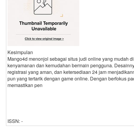
Kesimpulan
Mango4d menonjol sebagai situs judi online yang mudah 
kenyamanan dan kemudahan bermain pengguna. Desainnya yan
registrasi yang aman, dan ketersediaan 24 jam menjadikann
pun yang tertarik dengan game online. Dengan berfokus pa
memastikan pen
ISSN: -