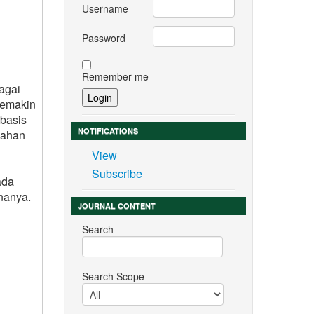
Username
Password
Remember me
agai
semakin
rbasis
NOTIFICATIONS
dahan
View
Subscribe
ada
nanya.
JOURNAL CONTENT
Search
Search Scope