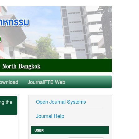
ownload
JournalFTE Web
Open Journal Systems
ng the
Journal Help
USER