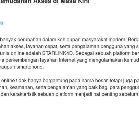
Kemudahan Akses di Masa Kini
ya
 banyak perubahan dalam kehidupan masyarakat modern. Berb
ahan akses, layanan cepat, serta pengalaman pengguna yang 
 dunia online adalah STARLINK4D. Sebagai sebuah platform be
mena perkembangan layanan internet yang mengutamakan kemu
 maupun smartphone.
rm online tidak hanya bergantung pada nama besar, tetapi juga p
an, keamanan, serta pengalaman yang baik bagi para penggu
an karakteristik sebuah platform menjadi hal penting sebelum