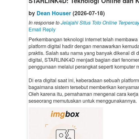
STARLINK4D: Teknologi Online dan 
by
Dean Houser
(2026-07-18)
In response to
Jelajahi Situs Toto Online Terperca
Email Reply
Perkembangan teknologi internet telah membawa
platform digital hadir dengan menawarkan kemud
praktis. Salah satu nama yang banyak dikenal di
digital, STARLINK4D menjadi bagian dari feno
penggunaan melalui perangkat seperti komputer
Di era digital saat ini, keberadaan sebuah platfo
bagaimana sistem tersebut memberikan kenyaman
Oleh karena itu, pemahaman mengenai cara kerja d
seseorang memutuskan untuk menggunakannya.