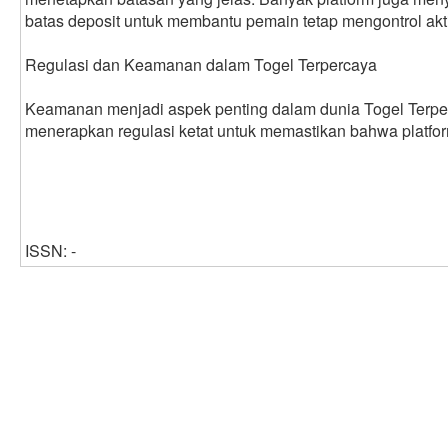
batas deposit untuk membantu pemain tetap mengontrol akt
Regulasi dan Keamanan dalam Togel Terpercaya
Keamanan menjadi aspek penting dalam dunia Togel Terpe
menerapkan regulasi ketat untuk memastikan bahwa platform
ISSN: -