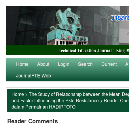
Home
About
Login
Search
Current
A
JournalFTE Web
Home
>
The Study of Relationship between the Mean Dep
and Factor Influencing the Skid Resistance
>
Reader Co
dalam Permainan HADIRTOTO
Reader Comments