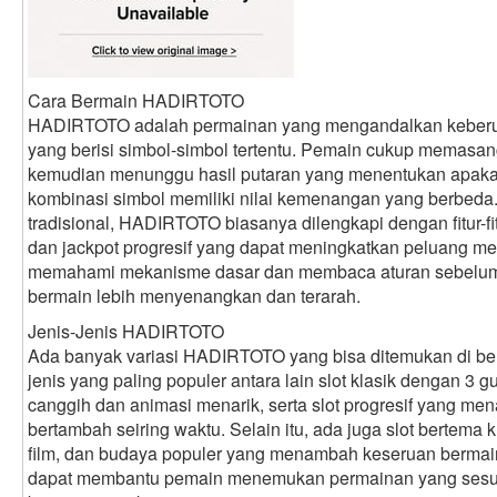
Cara Bermain HADIRTOTO
HADIRTOTO adalah permainan yang mengandalkan keberu
yang berisi simbol-simbol tertentu. Pemain cukup memasan
kemudian menunggu hasil putaran yang menentukan apakah
kombinasi simbol memiliki nilai kemenangan yang berbed
tradisional, HADIRTOTO biasanya dilengkapi dengan fitur-fitur
dan jackpot progresif yang dapat meningkatkan peluang m
memahami mekanisme dasar dan membaca aturan sebelum 
bermain lebih menyenangkan dan terarah.
Jenis-Jenis HADIRTOTO
Ada banyak variasi HADIRTOTO yang bisa ditemukan di berb
jenis yang paling populer antara lain slot klasik dengan 3 g
canggih dan animasi menarik, serta slot progresif yang me
bertambah seiring waktu. Selain itu, ada juga slot bertema k
film, dan budaya populer yang menambah keseruan bermain.
dapat membantu pemain menemukan permainan yang sesua