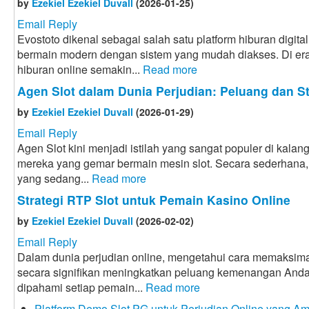
by
Ezekiel Ezekiel Duvall
(2026-01-25)
Email Reply
Evostoto dikenal sebagai salah satu platform hiburan dig
bermain modern dengan sistem yang mudah diakses. Di era d
hiburan online semakin...
Read more
Agen Slot dalam Dunia Perjudian: Peluang dan St
by
Ezekiel Ezekiel Duvall
(2026-01-29)
Email Reply
Agen Slot kini menjadi istilah yang sangat populer di kalan
mereka yang gemar bermain mesin slot. Secara sederhana,
yang sedang...
Read more
Strategi RTP Slot untuk Pemain Kasino Online
by
Ezekiel Ezekiel Duvall
(2026-02-02)
Email Reply
Dalam dunia perjudian online, mengetahui cara memaksim
secara signifikan meningkatkan peluang kemenangan Anda. 
dipahami setiap pemain...
Read more
Platform Demo Slot PG untuk Perjudian Online yang A