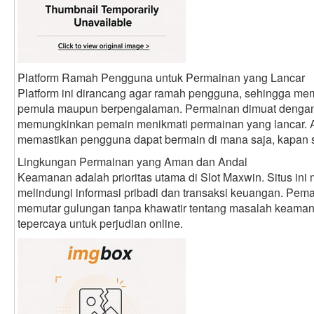
Platform Ramah Pengguna untuk Permainan yang Lancar
Platform ini dirancang agar ramah pengguna, sehingga m
pemula maupun berpengalaman. Permainan dimuat dengan ce
memungkinkan pemain menikmati permainan yang lancar. A
memastikan pengguna dapat bermain di mana saja, kapan 
Lingkungan Permainan yang Aman dan Andal
Keamanan adalah prioritas utama di Slot Maxwin. Situs in
melindungi informasi pribadi dan transaksi keuangan. Pem
memutar gulungan tanpa khawatir tentang masalah keaman
tepercaya untuk perjudian online.