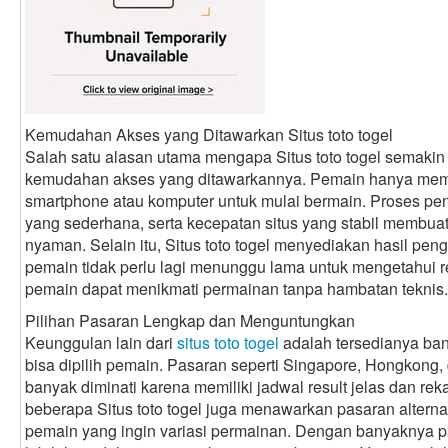
Kemudahan Akses yang Ditawarkan Situs toto togel
Salah satu alasan utama mengapa Situs toto togel semaki
kemudahan akses yang ditawarkannya. Pemain hanya membu
smartphone atau komputer untuk mulai bermain. Proses pen
yang sederhana, serta kecepatan situs yang stabil membua
nyaman. Selain itu, Situs toto togel menyediakan hasil pen
pemain tidak perlu lagi menunggu lama untuk mengetahui res
pemain dapat menikmati permainan tanpa hambatan teknis.
Pilihan Pasaran Lengkap dan Menguntungkan
Keunggulan lain dari
situs toto togel
adalah tersedianya ban
bisa dipilih pemain. Pasaran seperti Singapore, Hongkong
banyak diminati karena memiliki jadwal result jelas dan reka
beberapa Situs toto togel juga menawarkan pasaran alternat
pemain yang ingin variasi permainan. Dengan banyaknya 