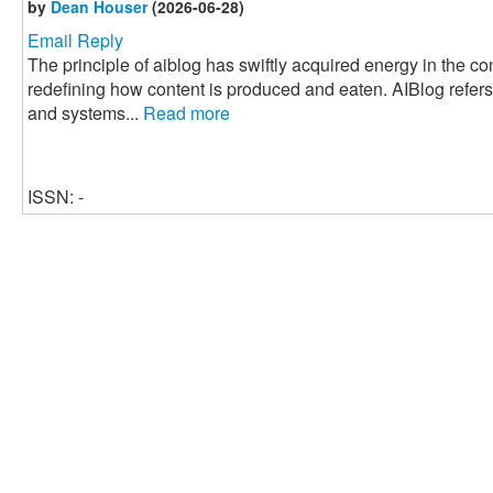
by
Dean Houser
(2026-06-28)
Email Reply
The principle of aiblog has swiftly acquired energy in the c
redefining how content is produced and eaten. AIBlog refers
and systems...
Read more
ISSN: -