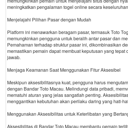
memungkinkan pemain untuk menjelajahi situs dengan ny
meningkatkan pengalaman togel online secara keseluruhan
Menjelajahi Pilihan Pasar dengan Mudah
Platform ini menawarkan beragam pasar, termasuk Toto Togel
memungkinkan pengguna untuk beralih antar pasar dan meli
Pemahaman terhadap struktur pasar ini, dikombinasikan d
memastikan pemain dapat membuat keputusan yang tepat da
jawab.
Menjaga Keamanan Saat Menggunakan Fitur Aksesibel
Meskipun aksesibilitasnya kuat, pengguna harus mengutam
dengan Bandar Toto Macau. Melindungi data pribadi, memver
mematuhi aturan yang jelas sangatlah penting. Aksesibilita
menggantikan kebutuhan akan perilaku daring yang hati-ha
Menggunakan Aksesibilitas untuk Keterlibatan yang Berta
Aksesibilitas di Bandar Toto Macau membantu pemain terlib