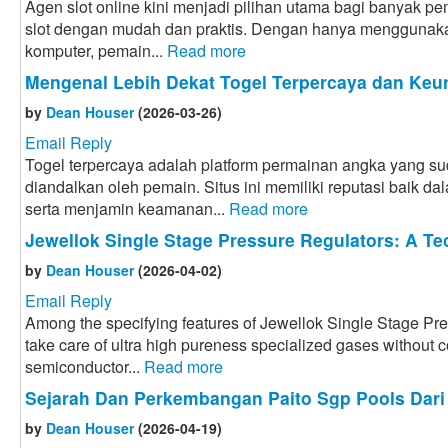
Agen slot online kini menjadi pilihan utama bagi banyak p
slot dengan mudah dan praktis. Dengan hanya menggunaka
komputer, pemain...
Read more
Mengenal Lebih Dekat Togel Terpercaya dan Ke
by
Dean Houser
(2026-03-26)
Email Reply
Togel terpercaya adalah platform permainan angka yang su
diandalkan oleh pemain. Situs ini memiliki reputasi baik d
serta menjamin keamanan...
Read more
Jewellok Single Stage Pressure Regulators: A Te
by
Dean Houser
(2026-04-02)
Email Reply
Among the specifying features of Jewellok Single Stage Pres
take care of ultra high pureness specialized gases without 
semiconductor...
Read more
Sejarah Dan Perkembangan Paito Sgp Pools Dari T
by
Dean Houser
(2026-04-19)