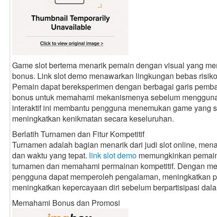
Game slot bertema menarik pemain dengan visual yang mena
bonus. Link slot demo menawarkan lingkungan bebas risiko
Pemain dapat bereksperimen dengan berbagai garis pembay
bonus untuk memahami mekanismenya sebelum mengguna
interaktif ini membantu pengguna menemukan game yang 
meningkatkan kenikmatan secara keseluruhan.
Berlatih Turnamen dan Fitur Kompetitif
Turnamen adalah bagian menarik dari judi slot online, me
dan waktu yang tepat.
link slot demo
memungkinkan pemain 
turnamen dan memahami permainan kompetitif. Dengan mela
pengguna dapat memperoleh pengalaman, meningkatkan p
meningkatkan kepercayaan diri sebelum berpartisipasi dal
Memahami Bonus dan Promosi