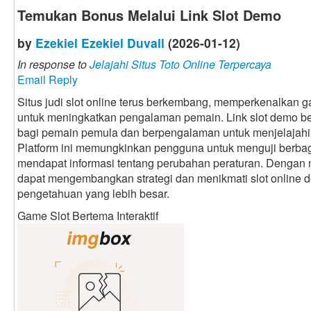
Temukan Bonus Melalui Link Slot Demo
by
Ezekiel Ezekiel Duvall
(2026-01-12)
In response to
Jelajahi Situs Toto Online Terpercaya
Email Reply
Situs judi slot online terus berkembang, memperkenalkan g
untuk meningkatkan pengalaman pemain. Link slot demo ber
bagi pemain pemula dan berpengalaman untuk menjelajahi
Platform ini memungkinkan pengguna untuk menguji berbag
mendapat informasi tentang perubahan peraturan. Dengan 
dapat mengembangkan strategi dan menikmati slot online 
pengetahuan yang lebih besar.
Game Slot Bertema Interaktif