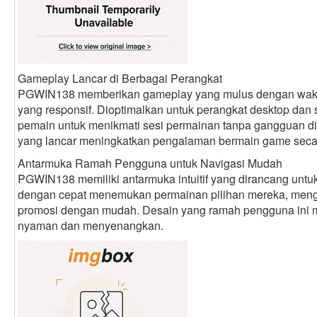
Gameplay Lancar di Berbagai Perangkat
PGWIN138 memberikan gameplay yang mulus dengan waktu
yang responsif. Dioptimalkan untuk perangkat desktop dan 
pemain untuk menikmati sesi permainan tanpa gangguan di
yang lancar meningkatkan pengalaman bermain game seca
Antarmuka Ramah Pengguna untuk Navigasi Mudah
PGWIN138 memiliki antarmuka intuitif yang dirancang unt
dengan cepat menemukan permainan pilihan mereka, mengel
promosi dengan mudah. Desain yang ramah pengguna ini 
nyaman dan menyenangkan.