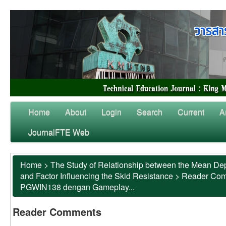
Home
About
Login
Search
Current
A
JournalFTE Web
Home
>
The Study of Relationship between the Mean Dep
and Factor Influencing the Skid Resistance
>
Reader Co
PGWIN138 dengan Gameplay...
Reader Comments