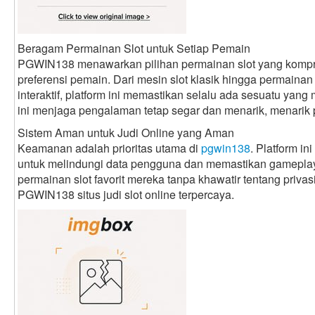
Beragam Permainan Slot untuk Setiap Pemain
PGWIN138 menawarkan pilihan permainan slot yang komp
preferensi pemain. Dari mesin slot klasik hingga permaina
interaktif, platform ini memastikan selalu ada sesuatu ya
ini menjaga pengalaman tetap segar dan menarik, menarik 
Sistem Aman untuk Judi Online yang Aman
Keamanan adalah prioritas utama di
pgwin138
. Platform i
untuk melindungi data pengguna dan memastikan gameplay
permainan slot favorit mereka tanpa khawatir tentang priv
PGWIN138 situs judi slot online terpercaya.