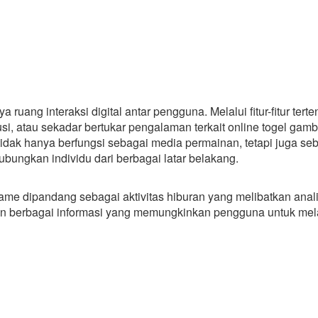
ya ruang interaksi digital antar pengguna. Melalui fitur-fitur terte
si, atau sekadar bertukar pengalaman terkait online togel gamb
 tidak hanya berfungsi sebagai media permainan, tetapi juga se
ubungkan individu dari berbagai latar belakang.
ame dipandang sebagai aktivitas hiburan yang melibatkan anali
an berbagai informasi yang memungkinkan pengguna untuk me