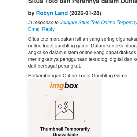
Situs Toto dan Perannya dalam Duni
by
Robyn Land
(2026-01-28)
In response to
Jelajahi Situs Toto Online Terperca
Email Reply
Situs toto merupakan istilah yang sering diguna
online togel gambling game. Dalam konteks hiburan
angka ke dalam sistem online yang dapat diakses me
meningkatnya penggunaan teknologi digital dan k
dari berbagai perangkat.
Perkembangan Online Togel Gambling Game