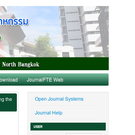
ownload
JournalFTE Web
Open Journal Systems
ng the
Journal Help
USER