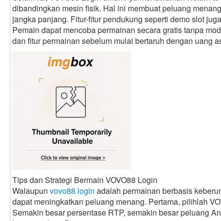
dibandingkan mesin fisik. Hal ini membuat peluang menan
jangka panjang. Fitur-fitur pendukung seperti demo slot jug
Pemain dapat mencoba permainan secara gratis tanpa mod
dan fitur permainan sebelum mulai bertaruh dengan uang as
Tips dan Strategi Bermain VOVO88 Login
Walaupun
vovo88 login
adalah permainan berbasis keberun
dapat meningkatkan peluang menang. Pertama, pilihlah V
Semakin besar persentase RTP, semakin besar peluang A