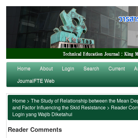
Home
About
Login
Search
Current
A
JournalFTE Web
Home
>
The Study of Relationship between the Mean Dep
and Factor Influencing the Skid Resistance
>
Reader Co
Login yang Wajib Diketahui
Reader Comments