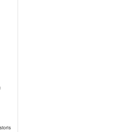
g
storis