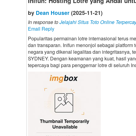
Inifun: Hosting Lotre yang Andal un
by
Dean Houser
(2025-11-21)
In response to
Jelajahi Situs Toto Online Terperca
Email Reply
Popularitas permainan lotre internasional terus m
dan transparan. Inifun menonjol sebagai platform
negara yang dikenal legalitas dan integritas
SYDNEY. Dengan keamanan yang kuat, hasil yang a
tepercaya bagi para penggemar lotre di seluruh In