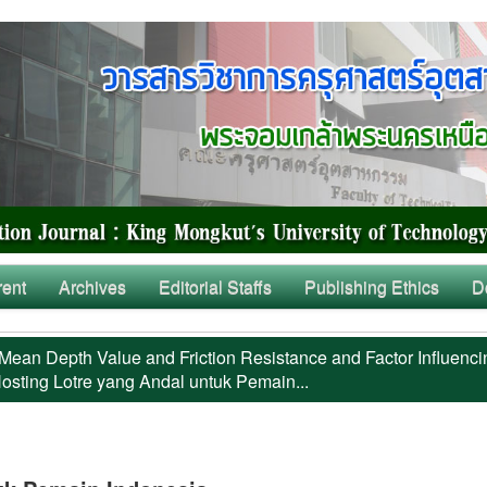
rent
Archives
Editorial Staffs
Publishing Ethics
D
Mean Depth Value and Friction Resistance and Factor Influenci
Hosting Lotre yang Andal untuk Pemain...