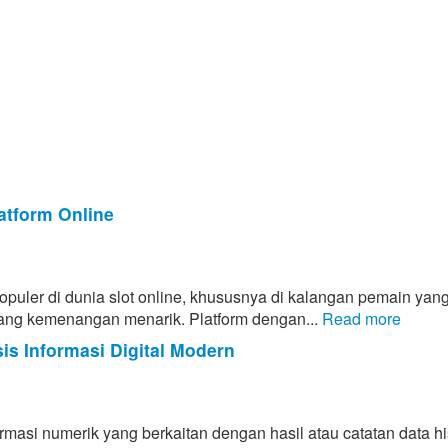
atform Online
opuler di dunia slot online, khususnya di kalangan pemain yan
ang kemenangan menarik. Platform dengan...
Read more
s Informasi Digital Modern
masi numerik yang berkaitan dengan hasil atau catatan data hi