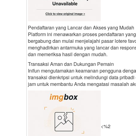
Pendaftaran yang Lancar dan Akses yang Mudah
Platform ini menawarkan proses pendaftaran yan
bergabung dan mulai menjelajahi pasar lotere favo
menghadirkan antarmuka yang lancar dan respon
dan memeriksa hasil dengan mudah.
Transaksi Aman dan Dukungan Pemain
Inifun mengutamakan keamanan pengguna denga
transaksi dienkripsi untuk melindungi data pribad
jam untuk membantu Anda mengatasi masalah aku
<%2