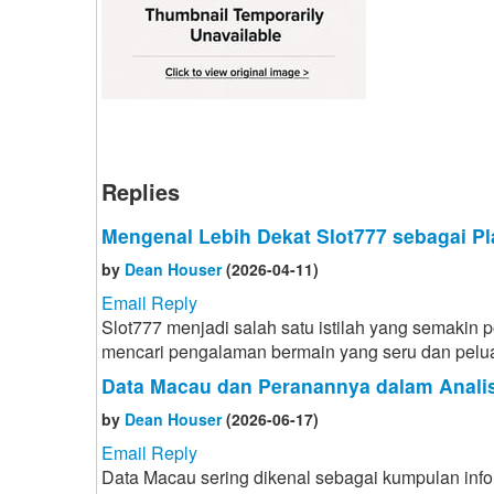
Replies
Mengenal Lebih Dekat Slot777 sebagai Pl
by
Dean Houser
(2026-04-11)
Email Reply
Slot777 menjadi salah satu istilah yang semakin p
mencari pengalaman bermain yang seru dan pelu
Data Macau dan Peranannya dalam Analisi
by
Dean Houser
(2026-06-17)
Email Reply
Data Macau sering dikenal sebagai kumpulan infor