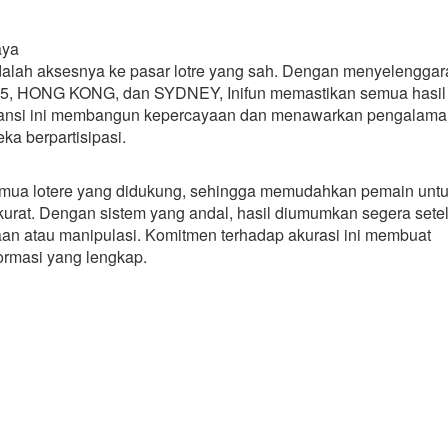
aya
alah aksesnya ke pasar lotre yang sah. Dengan menyelengga
 HONG KONG, dan SYDNEY, Inifun memastikan semua hasil 
paransi ini membangun kepercayaan dan menawarkan pengalam
eka berpartisipasi.
semua lotere yang didukung, sehingga memudahkan pemain unt
rat. Dengan sistem yang andal, hasil diumumkan segera sete
an atau manipulasi. Komitmen terhadap akurasi ini membuat
ormasi yang lengkap.