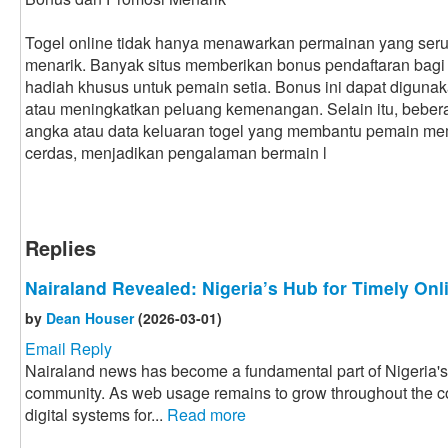
Togel online tidak hanya menawarkan permainan yang seru,
menarik. Banyak situs memberikan bonus pendaftaran bagi
hadiah khusus untuk pemain setia. Bonus ini dapat digun
atau meningkatkan peluang kemenangan. Selain itu, bebera
angka atau data keluaran togel yang membantu pemain me
cerdas, menjadikan pengalaman bermain l
Replies
Nairaland Revealed: Nigeria’s Hub for Timely On
by
Dean Houser
(2026-03-01)
Email Reply
Nairaland news has become a fundamental part of Nigeria's o
community. As web usage remains to grow throughout the co
digital systems for...
Read more