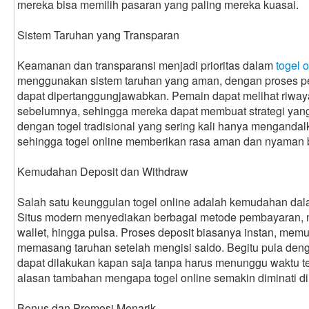
mereka bisa memilih pasaran yang paling mereka kuasai.
Sistem Taruhan yang Transparan
Keamanan dan transparansi menjadi prioritas dalam
togel 
menggunakan sistem taruhan yang aman, dengan proses pe
dapat dipertanggungjawabkan. Pemain dapat melihat riwaya
sebelumnya, sehingga mereka dapat membuat strategi yang 
dengan togel tradisional yang sering kali hanya menganda
sehingga togel online memberikan rasa aman dan nyaman 
Kemudahan Deposit dan Withdraw
Salah satu keunggulan togel online adalah kemudahan dal
Situs modern menyediakan berbagai metode pembayaran, mula
wallet, hingga pulsa. Proses deposit biasanya instan, me
memasang taruhan setelah mengisi saldo. Begitu pula de
dapat dilakukan kapan saja tanpa harus menunggu waktu t
alasan tambahan mengapa togel online semakin diminati d
Bonus dan Promosi Menarik