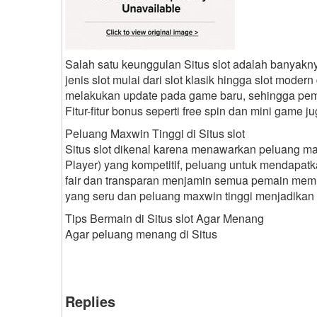
Salah satu keunggulan Situs slot adalah banyakn
jenis slot mulai dari slot klasik hingga slot moder
melakukan update pada game baru, sehingga pem
Fitur-fitur bonus seperti free spin dan mini gam
Peluang Maxwin Tinggi di Situs slot
Situs slot dikenal karena menawarkan peluang ma
Player) yang kompetitif, peluang untuk mendapatka
fair dan transparan menjamin semua pemain memi
yang seru dan peluang maxwin tinggi menjadikan Sit
Tips Bermain di Situs slot Agar Menang
Agar peluang menang di Situs
Replies