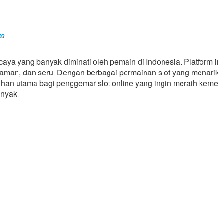
ya
ercaya yang banyak diminati oleh pemain di Indonesia. Platform i
an, dan seru. Dengan berbagai permainan slot yang menari
ilihan utama bagi penggemar slot online yang ingin meraih ke
anyak.