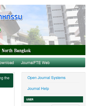
ownload
JournalFTE Web
Open Journal Systems
ng the
Journal Help
USER