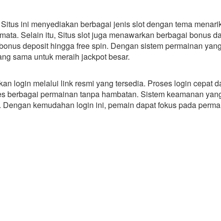
itus ini menyediakan berbagai jenis slot dengan tema menarik,
mata. Selain itu, Situs slot juga menawarkan berbagai bonus d
onus deposit hingga free spin. Dengan sistem permainan yang
ang sama untuk meraih jackpot besar.
an login melalui link resmi yang tersedia. Proses login cepat d
 berbagai permainan tanpa hambatan. Sistem keamanan yang
. Dengan kemudahan login ini, pemain dapat fokus pada perma