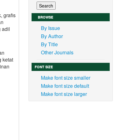
 grafis
BROWSE
an
By Issue
 adil
By Author
By Title
Other Journals
an
 ketat
inan
FONT SIZE
Make font size smaller
Make font size default
Make font size larger