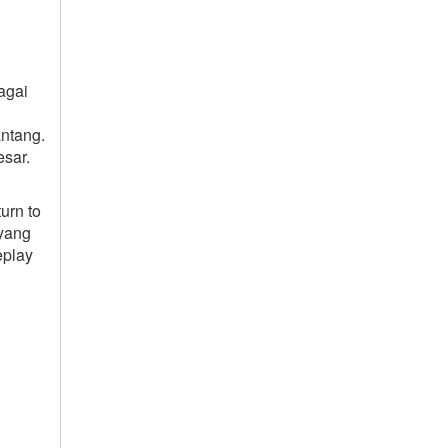
agai
ntang.
esar.
urn to
 yang
eplay