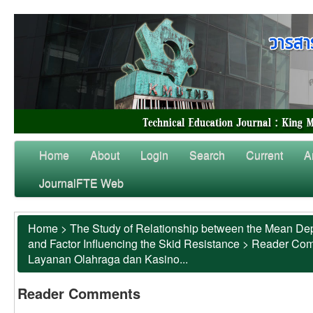
Home
About
Login
Search
Current
A
JournalFTE Web
Home
>
The Study of Relationship between the Mean Dep
and Factor Influencing the Skid Resistance
>
Reader Co
Layanan Olahraga dan Kasino...
Reader Comments