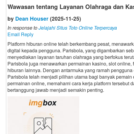
Wawasan tentang Layanan Olahraga dan Kas
by
Dean Houser
(2025-11-25)
In response to
Jelajahi Situs Toto Online Terpercaya
Email Reply
Platform hiburan online telah berkembang pesat, menawarka
digital kepada pengguna. Parisbola, yang digambarkan seba
menyediakan layanan taruhan olahraga yang berfokus teruta
Parisbola juga menawarkan permainan kasino, slot online, f
hiburan lainnya. Dengan antarmuka yang ramah pengguna
Parisbola telah menjadi pilihan utama bagi banyak pemain
permainan online, memahami cara kerja platform tersebut 
bertanggung jawab menjadi semakin penting.