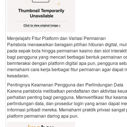
Menjelajahi Fitur Platform dan Variasi Permainan
Parisbola menawarkan beragam pilihan hiburan digital, mulai
pada sepak bola hingga permainan kasino dan slot interakti
bagi pengguna yang mencari berbagai bentuk permainan on
berinteraksi dengan platform digital apa pun, pengguna s
memahami cara kerja berbagai fitur permainan agar dapat
kesadaran.
Pentingnya Keamanan Pengguna dan Perlindungan Data
Karena parisbola melibatkan pendaftaran dan aktivitas keu
perhatian penting bagi pengguna. Memverifikasi fitur keama
perlindungan data, dan prosedur login yang aman dapat 
informasi pribadi mereka. Memahami praktik privasi sangat 
platform permainan daring apa pun.