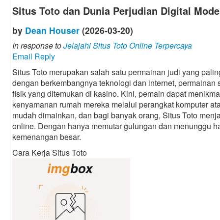
Situs Toto dan Dunia Perjudian Digital Mode
by
Dean Houser
(2026-03-20)
In response to
Jelajahi Situs Toto Online Terpercaya
Email Reply
Situs Toto merupakan salah satu permainan judi yang palin
dengan berkembangnya teknologi dan internet, permainan sl
fisik yang ditemukan di kasino. Kini, pemain dapat menikmat
kenyamanan rumah mereka melalui perangkat komputer ata
mudah dimainkan, dan bagi banyak orang, Situs Toto menja
online. Dengan hanya memutar gulungan dan menunggu ha
kemenangan besar.
Cara Kerja Situs Toto