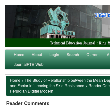
Home
About
Login
Search
Current
A
JournalFTE Web
Home
>
The Study of Relationship between the Mean Dep
and Factor Influencing the Skid Resistance
>
Reader Co
Perjudian Digital Modern
Reader Comments