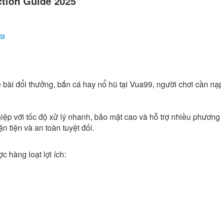
ction Guide 2025
ya
 bài đổi thưởng, bắn cá hay nổ hũ tại Vua99, người chơi cần nạp
iệp với tốc độ xử lý nhanh, bảo mật cao và hỗ trợ nhiều phương
n tiện và an toàn tuyệt đối.
 hàng loạt lợi ích: