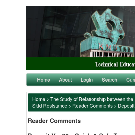
Home
About
Login
Search
Cur
Home
>
The Study of Relationship between the 
Skid Resistance
>
Reader Comments
>
Deposit
Reader Comments